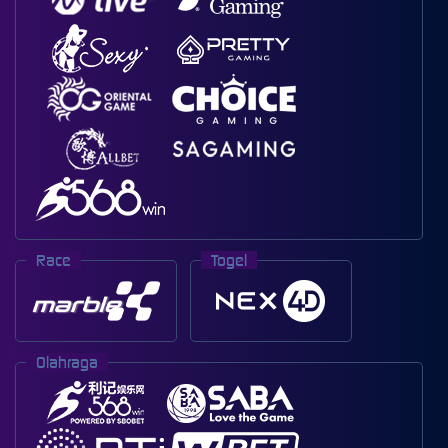
Race
Togel
Olahraga