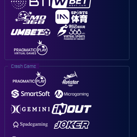
Crash Game