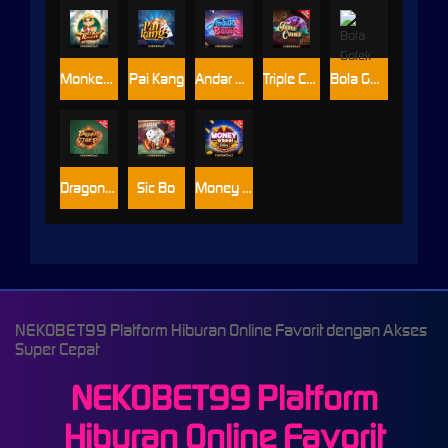
Monkey King Roulette
Pai Kang
Andar Bahar
Triple Chance
Bola Golek
Dragon Tiger 2
Sic Bo
Money Wheel Deluxe
NEKOBET99 Platform Hiburan Online Favorit dengan Akses
Super Cepat
NEKOBET99 Platform
Hiburan Online Favorit